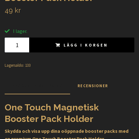
49 kr
I lager.
LÄGG I KORGEN
Lagersaldo:
133
PRODUKTBESKRIVNING
RECENSIONER
One Touch Magnetisk
Booster Pack Holder
Skydda och visa upp dina oöppnade booster packs med
en premium One Touch Booster Pack Holder.