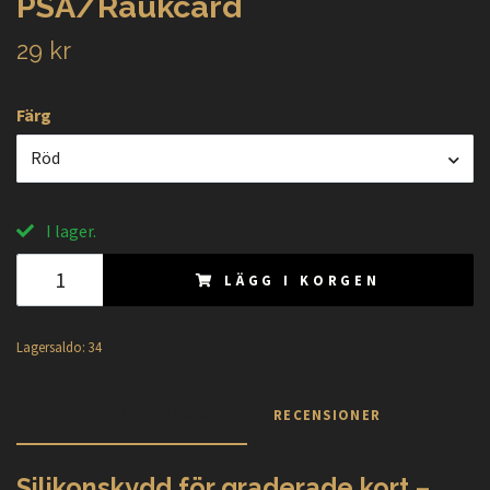
PSA/Raukcard
29 kr
Färg
Röd
I lager.
LÄGG I KORGEN
Lagersaldo:
34
PRODUKTBESKRIVNING
RECENSIONER
Silikonskydd för graderade kort –