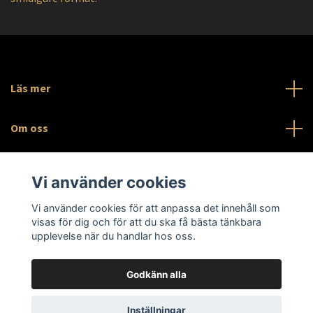
Läs mer
Om oss
Sociala medier
Vi använder cookies
Org.nr 559546-3091
Vi använder cookies för att anpassa det innehåll som
visas för dig och för att du ska få bästa tänkbara
upplevelse när du handlar hos oss.
Godkänn alla
© 2026 Slabnest AB
Inställningar